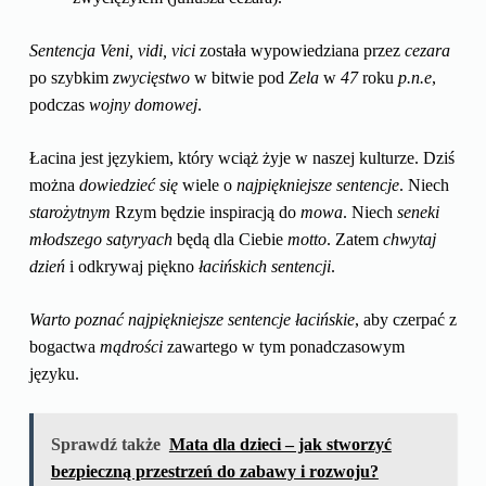
Sentencja
Veni, vidi, vici
została wypowiedziana przez
cezara
po szybkim
zwycięstwo
w bitwie pod
Zela
w
47
roku
p.n.e
,
podczas
wojny domowej
.
Łacina jest językiem, który wciąż żyje w naszej kulturze. Dziś
można
dowiedzieć się
wiele o
najpiękniejsze sentencje
. Niech
starożytnym
Rzym będzie inspiracją do
mowa
. Niech
seneki
młodszego
satyryach
będą dla Ciebie
motto
. Zatem
chwytaj
dzień
i odkrywaj piękno
łacińskich sentencji
.
Warto poznać najpiękniejsze sentencje łacińskie
, aby czerpać z
bogactwa
mądrości
zawartego w tym ponadczasowym
języku.
Sprawdź także
Mata dla dzieci – jak stworzyć
bezpieczną przestrzeń do zabawy i rozwoju?