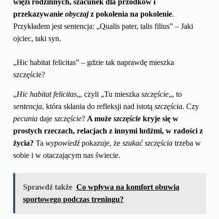
więzi rodzinnych, szacunek dla przodków i
przekazywanie
obyczaj
z pokolenia na pokolenie
.
Przykładem jest sentencja: „Qualis pater, talis filius” – Jaki
ojciec, taki syn.
„Hic habitat felicitas” – gdzie tak naprawdę mieszka
szczęście?
„
Hic habitat felicitas
„, czyli „Tu mieszka
szczęście
„, to
sentencja
, która skłania do refleksji nad istotą
szczęścia
. Czy
pecunia
daje
szczęście
?
A może
szczęście
kryje się w
prostych rzeczach, relacjach z innymi ludźmi, w radości z
życia?
Ta
wypowiedź
pokazuje, że
szukać
szczęścia
trzeba w
sobie i w otaczającym nas świecie.
Sprawdź także
Co wpływa na komfort obuwia
sportowego podczas treningu?