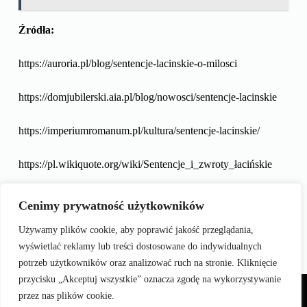
Źródła:
https://auroria.pl/blog/sentencje-lacinskie-o-milosci
https://domjubilerski.aia.pl/blog/nowosci/sentencje-lacinskie
https://imperiumromanum.pl/kultura/sentencje-lacinskie/
https://pl.wikiquote.org/wiki/Sentencje_i_zwroty_łacińskie
https://ridero.eu/pl/books/sentencje_lacinskie_na_kazda_okazj
Cenimy prywatność użytkowników
e/freeText
Używamy plików cookie, aby poprawić jakość przeglądania,
wyświetlać reklamy lub treści dostosowane do indywidualnych
potrzeb użytkowników oraz analizować ruch na stronie. Kliknięcie
przycisku „Akceptuj wszystkie” oznacza zgodę na wykorzystywanie
Wszystkie prawa zastrzeżone © 2026
przez nas plików cookie.