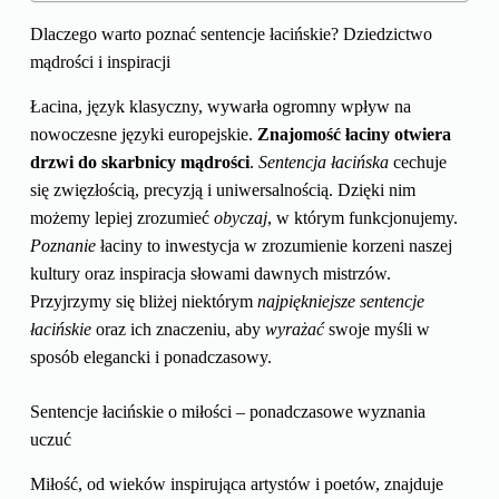
Dlaczego warto poznać sentencje łacińskie? Dziedzictwo
mądrości i inspiracji
Łacina, język klasyczny, wywarła ogromny wpływ na
nowoczesne języki europejskie.
Znajomość łaciny otwiera
drzwi do skarbnicy mądrości
.
Sentencja łacińska
cechuje
się zwięzłością, precyzją i uniwersalnością. Dzięki nim
możemy lepiej zrozumieć
obyczaj
, w którym funkcjonujemy.
Poznanie
łaciny to inwestycja w zrozumienie korzeni naszej
kultury oraz inspiracja słowami dawnych mistrzów.
Przyjrzymy się bliżej niektórym
najpiękniejsze sentencje
łacińskie
oraz ich znaczeniu, aby
wyrażać
swoje myśli w
sposób elegancki i ponadczasowy.
Sentencje łacińskie o miłości – ponadczasowe wyznania
uczuć
Miłość, od wieków inspirująca artystów i poetów, znajduje