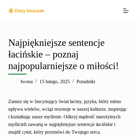
P
r
z
e
j
Najpiękniejsze sentencje
d
łacińskie – poznaj
ź
d
najpopularniejsze o miłości!
o
t
Iwona
15 lutego, 2025
Poradniki
r
e
ś
Zanurz się w fascynujący świat łaciny, języka, który mimo
c
upływu wieków, wciąż rezonuje w naszej kulturze, inspirując
i
i kształtując nasze myślenie. Odkryj mądrość starożytnych
myślicieli zawartą w
najpiękniejsze sentencje łacińskie
i
znajdź
cytat
, który przemówi do Twojego serca.