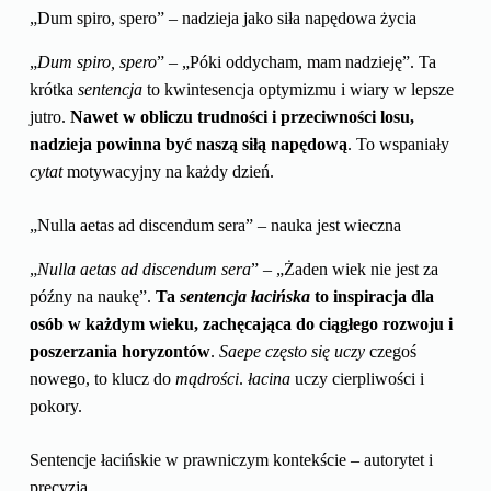
„Dum spiro, spero” – nadzieja jako siła napędowa życia
„
Dum spiro, spero
” – „Póki oddycham, mam nadzieję”. Ta
krótka
sentencja
to kwintesencja optymizmu i wiary w lepsze
jutro.
Nawet w obliczu trudności i przeciwności losu,
nadzieja powinna być naszą siłą napędową
. To wspaniały
cytat
motywacyjny na każdy dzień.
„Nulla aetas ad discendum sera” – nauka jest wieczna
„
Nulla aetas ad discendum sera
” – „Żaden wiek nie jest za
późny na naukę”.
Ta
sentencja łacińska
to inspiracja dla
osób w każdym wieku, zachęcająca do ciągłego rozwoju i
poszerzania horyzontów
.
Saepe
często się uczy
czegoś
nowego, to klucz do
mądrości
.
łacina
uczy cierpliwości i
pokory.
Sentencje łacińskie w prawniczym kontekście – autorytet i
precyzja