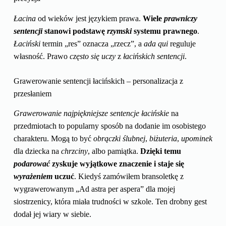
Łacina
od wieków jest językiem prawa.
Wiele
prawniczy
sentencji
stanowi podstawę
rzymski
systemu prawnego
.
Łaciński
termin „res” oznacza „rzecz”, a
ada
qui
reguluje
własność. Prawo
często się uczy
z
łacińskich sentencji
.
Grawerowanie sentencji łacińskich – personalizacja z
przesłaniem
Grawerowanie
najpiękniejsze sentencje łacińskie
na
przedmiotach to popularny sposób na dodanie im osobistego
charakteru. Mogą to być
obrączki
ślubnej
,
biżuteria
,
upominek
dla dziecka na
chrzciny
, albo pamiątka.
Dzięki temu
podarować
zyskuje wyjątkowe znaczenie i staje się
wyrażeniem
uczuć
. Kiedyś zamówiłem bransoletkę z
wygrawerowanym „Ad astra per aspera” dla mojej
siostrzenicy, która miała trudności w szkole. Ten drobny gest
dodał jej wiary w siebie.