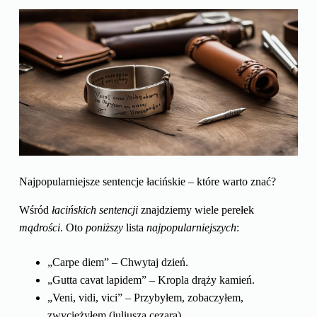
Najpopularniejsze sentencje łacińskie – które warto znać?
Wśród
łacińskich sentencji
znajdziemy wiele perełek
mądrości
. Oto
poniższy
lista
najpopularniejszych
:
„Carpe diem” – Chwytaj dzień.
„Gutta cavat lapidem” – Kropla drąży kamień.
„Veni, vidi, vici” – Przybyłem, zobaczyłem,
zwyciężyłem (juliusza cezara).