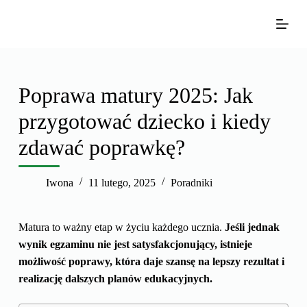
P
r
z
e
j
Poprawa matury 2025: Jak
d
przygotować dziecko i kiedy
ź
d
zdawać poprawkę?
o
t
Iwona
11 lutego, 2025
Poradniki
r
e
ś
Matura to ważny etap w życiu każdego ucznia.
Jeśli jednak
c
wynik egzaminu nie jest satysfakcjonujący, istnieje
i
możliwość poprawy, która daje szansę na lepszy rezultat i
realizację dalszych planów edukacyjnych.