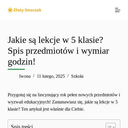
P
r
z
e
j
Jakie są lekcje w 5 klasie?
d
Spis przedmiotów i wymiar
ź
d
godzin!
o
t
Iwona
11 lutego, 2025
Szkoła
r
e
ś
Przygotuj się na fascynujący rok pełen nowych przedmiotów i
c
wyzwań edukacyjnych! Zastanawiasz się, jakie są lekcje w 5
i
klasie? Ten artykuł jest właśnie dla Ciebie.
Spis treści