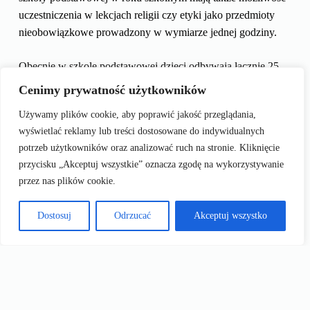
uczestniczenia w lekcjach religii czy etyki jako przedmioty
nieobowiązkowe prowadzony w wymiarze jednej godziny.
Obecnie w szkole podstawowej dzieci odbywają łącznie 25
godzin lekcyjnych.
Książki dzieci otrzymują w szkole.
Cenimy prywatność użytkowników
Używamy plików cookie, aby poprawić jakość przeglądania,
Warto pamiętać, że wszelkie prawa zastrzeżone oraz materiał
wyświetlać reklamy lub treści dostosowane do indywidualnych
chroniony prawem autorskim.
potrzeb użytkowników oraz analizować ruch na stronie. Kliknięcie
przycisku „Akceptuj wszystkie” oznacza zgodę na wykorzystywanie
Podsumowując, piąta klasa to ekscytujący czas pełen nowych
przez nas plików cookie.
wyzwań i możliwości. Wykorzystaj w pełni ten rok, rozwijaj
swoje pasje i zdobywaj wiedzę, która przyda Ci się w
Dostosuj
Odrzucać
Akceptuj wszystko
przyszłości. Powodzenia!
Źródła:
https://mamotoja.pl/male-dziecko/wychowanie/przedmioty-w-
5-klasie-tego-ucza-sie-dzieje-roku-szkolnym-20212022-