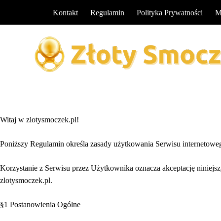
P
Kontakt
Regulamin
Polityka Prywatności
M
r
z
e
j
d
ź
d
o
Witaj w zlotysmoczek.pl!
t
r
Poniższy Regulamin określa zasady użytkowania Serwisu internetoweg
e
ś
Korzystanie z Serwisu przez Użytkownika oznacza akceptację niniejs
c
zlotysmoczek.pl.
i
§1 Postanowienia Ogólne