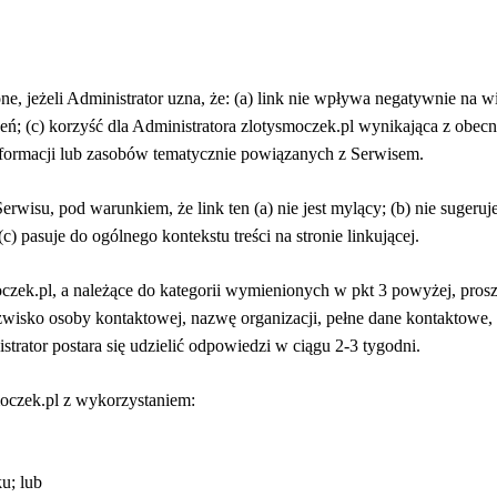
, jeżeli Administrator uzna, że: (a) link nie wpływa negatywnie na 
zeżeń; (c) korzyść dla Administratora zlotysmoczek.pl wynikająca z ob
informacji lub zasobów tematycznie powiązanych z Serwisem.
isu, pod warunkiem, że link ten (a) nie jest mylący; (b) nie sugeruje 
) pasuje do ogólnego kontekstu treści na stronie linkującej.
zek.pl, a należące do kategorii wymienionych w pkt 3 powyżej, proszo
zwisko osoby kontaktowej, nazwę organizacji, pełne dane kontaktowe, 
trator postara się udzielić odpowiedzi w ciągu 2-3 tygodni.
oczek.pl z wykorzystaniem:
u; lub