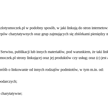
u zlotysmoczek.pl w podobny sposób, w jaki linkują do stron interne
lepów charytatywnych oraz grup zajmujących się zbiórkami pieniędzy 
erwisu, publikacji lub innych materiałów, pod warunkiem, że taki lin
oczek.pl strony linkującej oraz jej produktów czy usług; oraz (c) jest 
a próśb o linkowanie od innych rodzajów podmiotów, w tym m.in. od:
podarczych;
 charytatywne;