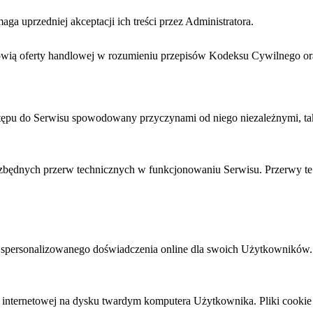
a uprzedniej akceptacji ich treści przez Administratora.
anowią oferty handlowej w rozumieniu przepisów Kodeksu Cywilnego o
stępu do Serwisu spowodowany przyczynami od niego niezależnymi, taki
iezbędnych przerw technicznych w funkcjonowaniu Serwisu. Przerwy t
a spersonalizowanego doświadczenia online dla swoich Użytkowników.
ony internetowej na dysku twardym komputera Użytkownika. Pliki cooki