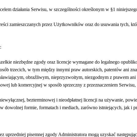
celem działania Serwisu, w szczególności określonym w §1 niniejszeg
treści zamieszczanych przez Użytkowników oraz do usuwania tych, któ
:
wszelkie niezbędne zgody oraz licencje wymagane do legalnego opublik
ej osób trzecich, w tym między innymi praw autorskich, patentów ani 
niesławiającym, obraźliwym, nieprzyzwoitym, niezgodnym z prawem ani
esowej lub komercyjnej w sposób sprzeczny z przeznaczeniem Serwisu,
ewyłącznej, bezterminowej i nieodpłatnej licencji na używanie, powie
w dowolnej formie, formatach i mediach, zarówno istniejących, jak i p
bez uprzedniej pisemnej zgody Administratora mogą uzyskać następują