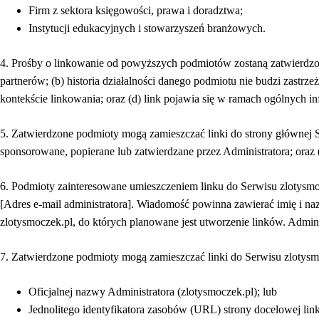
Firm z sektora księgowości, prawa i doradztwa;
Instytucji edukacyjnych i stowarzyszeń branżowych.
4. Prośby o linkowanie od powyższych podmiotów zostaną zatwierdzone
partnerów; (b) historia działalności danego podmiotu nie budzi zastr
kontekście linkowania; oraz (d) link pojawia się w ramach ogólnych 
5. Zatwierdzone podmioty mogą zamieszczać linki do strony głównej Serw
sponsorowane, popierane lub zatwierdzane przez Administratora; oraz (c
6. Podmioty zainteresowane umieszczeniem linku do Serwisu zlotysmoc
[Adres e-mail administratora]. Wiadomość powinna zawierać imię i na
zlotysmoczek.pl, do których planowane jest utworzenie linków. Adminis
7. Zatwierdzone podmioty mogą zamieszczać linki do Serwisu zlotysm
Oficjalnej nazwy Administratora (zlotysmoczek.pl); lub
Jednolitego identyfikatora zasobów (URL) strony docelowej link