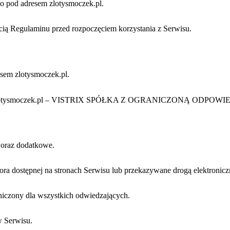
go pod adresem zlotysmoczek.pl.
cią Regulaminu przed rozpoczęciem korzystania z Serwisu.
esem zlotysmoczek.pl.
rwis zlotysmoczek.pl – VISTRIX SPÓŁKA Z OGRANICZONĄ ODPO
 oraz dodatkowe.
tora dostępnej na stronach Serwisu lub przekazywane drogą elektronic
niczony dla wszystkich odwiedzających.
w Serwisu.