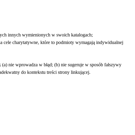
towych innych wymienionych w swoich katalogach;
na cele charytatywne, które to podmioty wymagają indywidualnej
k (a) nie wprowadza w błąd; (b) nie sugeruje w sposób fałszywy
adekwatny do kontekstu treści strony linkującej.