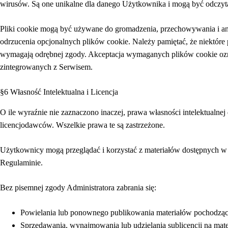
wirusów. Są one unikalne dla danego Użytkownika i mogą być odczyta
Pliki cookie mogą być używane do gromadzenia, przechowywania i ana
odrzucenia opcjonalnych plików cookie. Należy pamiętać, że niektóre p
wymagają odrębnej zgody. Akceptacja wymaganych plików cookie ozna
zintegrowanych z Serwisem.
§6 Własność Intelektualna i Licencja
O ile wyraźnie nie zaznaczono inaczej, prawa własności intelektualne
licencjodawców. Wszelkie prawa te są zastrzeżone.
Użytkownicy mogą przeglądać i korzystać z materiałów dostępnych w S
Regulaminie.
Bez pisemnej zgody Administratora zabrania się:
Powielania lub ponownego publikowania materiałów pochodzący
Sprzedawania, wynajmowania lub udzielania sublicencji na mate