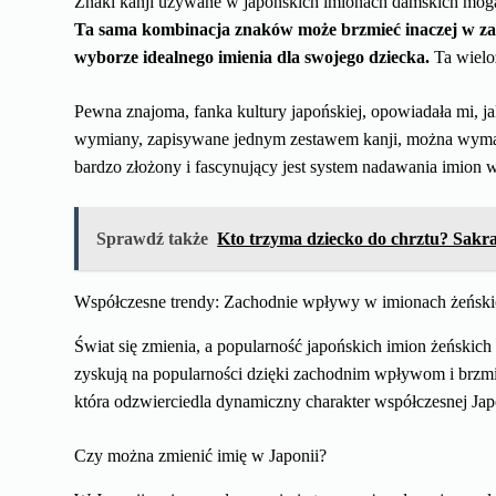
Znaki kanji używane w japońskich imionach damskich mogą 
Ta sama kombinacja znaków może brzmieć inaczej w zal
wyborze idealnego imienia dla swojego dziecka.
Ta wieloz
Pewna znajoma, fanka kultury japońskiej, opowiadała mi, jak
wymiany, zapisywane jednym zestawem kanji, można wymawia
bardzo złożony i fascynujący jest system nadawania imion w
Sprawdź także
Kto trzyma dziecko do chrztu? Sakra
Współczesne trendy: Zachodnie wpływy w imionach żeńsk
Świat się zmienia, a popularność japońskich imion żeńskich
zyskują na popularności dzięki zachodnim wpływom i brzmią
która odzwierciedla dynamiczny charakter współczesnej Japo
Czy można zmienić imię w Japonii?