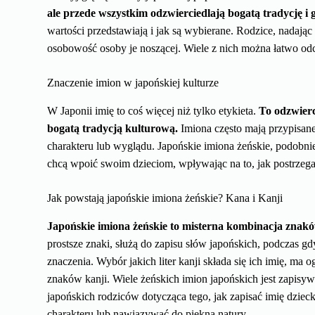
ale przede wszystkim odzwierciedlają bogatą tradycję i g
wartości przedstawiają i jak są wybierane. Rodzice, nadają
osobowość osoby je noszącej. Wiele z nich można łatwo odcz
Znaczenie imion w japońskiej kulturze
W Japonii imię to coś więcej niż tylko etykieta.
To odzwierci
bogatą tradycją kulturową.
Imiona często mają przypisane
charakteru lub wyglądu. Japońskie imiona żeńskie, podobnie 
chcą wpoić swoim dzieciom, wpływając na to, jak postrzega
Jak powstają japońskie imiona żeńskie? Kana i Kanji
Japońskie imiona żeńskie to misterna kombinacja znak
prostsze znaki, służą do zapisu słów japońskich, podczas gd
znaczenia. Wybór jakich liter kanji składa się ich imię, m
znaków kanji. Wiele żeńskich imion japońskich jest zapisy
japońskich rodziców dotycząca tego, jak zapisać imię dziec
charakteru lub nawiązywać do piękna natury.