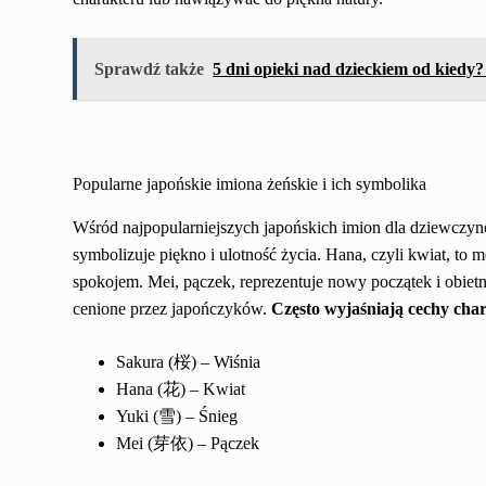
Sprawdź także
5 dni opieki nad dzieckiem od kiedy
Popularne japońskie imiona żeńskie i ich symbolika
Wśród najpopularniejszych japońskich imion dla dziewczyn
symbolizuje piękno i ulotność życia. Hana, czyli kwiat, to me
spokojem. Mei, pączek, reprezentuje nowy początek i obietni
cenione przez japończyków.
Często wyjaśniają cechy cha
Sakura (桜) – Wiśnia
Hana (花) – Kwiat
Yuki (雪) – Śnieg
Mei (芽依) – Pączek