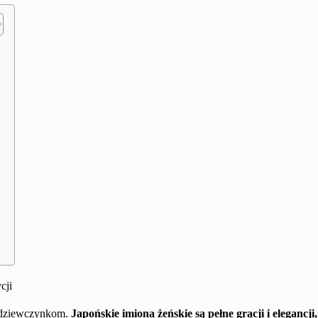
?
cji
e dziewczynkom.
Japońskie imiona żeńskie są pełne gracji i elegancji,