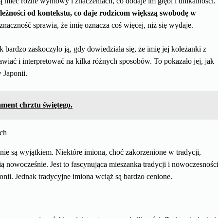
mieć różne wymowy i znaczeniach, co dodaje im głębi i unikalności.
eżności od kontekstu, co daje rodzicom większą swobodę w
naczność sprawia, że imię oznacza coś więcej, niż się wydaje.
 bardzo zaskoczyło ją, gdy dowiedziała się, że imię jej koleżanki z
ć i interpretować na kilka różnych sposobów. To pokazało jej, jak
 Japonii.
ment chrztu świętego.
ich
 nie są wyjątkiem. Niektóre imiona, choć zakorzenione w tradycji,
 nowocześnie. Jest to fascynująca mieszanka tradycji i nowoczesności
nii. Jednak tradycyjne imiona wciąż są bardzo cenione.