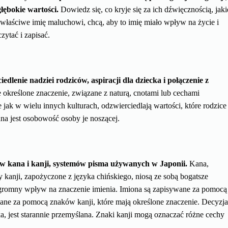
łębokie wartości.
Dowiedz się, co kryje się za ich dźwięcznością, jaki
c właściwe imię maluchowi, chcą, aby to imię miało wpływ na życie i
ytać i zapisać.
edlenie nadziei rodziców, aspiracji dla dziecka i połączenie z
 określone znaczenie, związane z naturą, cnotami lub cechami
jak w wielu innych kulturach, odzwierciedlają wartości, które rodzice
na jest osobowość osoby je noszącej.
ów kana i kanji, systemów pisma używanych w Japonii.
Kana,
y kanji, zapożyczone z języka chińskiego, niosą ze sobą bogatsze
a ogromny wpływ na znaczenie imienia. Imiona są zapisywane za pomocą
wane za pomocą znaków kanji, które mają określone znaczenie. Decyzj
ka, jest starannie przemyślana. Znaki kanji mogą oznaczać różne cechy