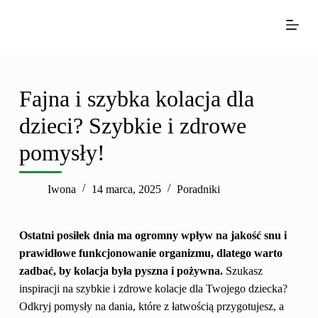
P
r
z
e
j
Fajna i szybka kolacja dla
d
dzieci? Szybkie i zdrowe
ź
d
pomysły!
o
t
Iwona
14 marca, 2025
Poradniki
r
e
ś
Ostatni posiłek dnia ma ogromny wpływ na jakość snu i
c
prawidłowe funkcjonowanie organizmu, dlatego warto
i
zadbać, by kolacja była pyszna i pożywna.
Szukasz
inspiracji na szybkie i zdrowe kolacje dla Twojego dziecka?
Odkryj pomysły na dania, które z łatwością przygotujesz, a