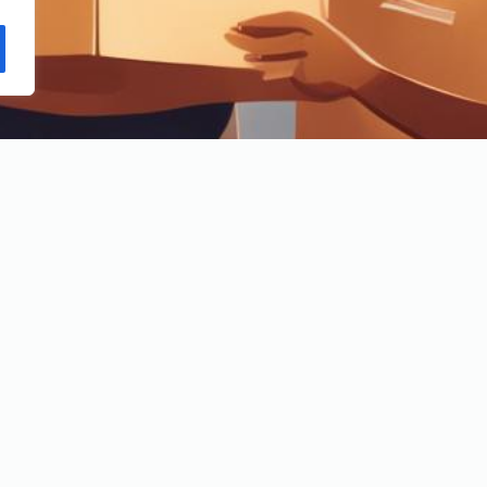
apitał na drugie i kolejne dzieci!
 na świecie kolejne dziecko? Sprawdź, jak Rodzinny Kapitał
ompendium wiedzy o świadczeniu, które pomoże zapewnić Twojemu