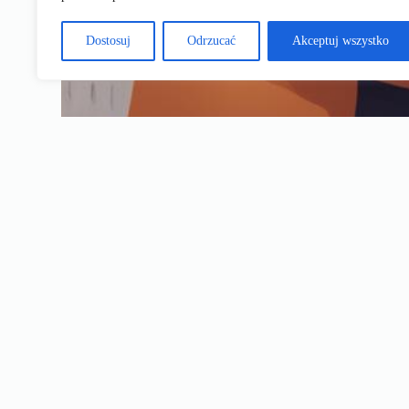
Dostosuj
Odrzucać
Akceptuj wszystko
12 tys. na dziecko: rodzinny k
Iwona
11 lutego, 2025
Dziecko
Czy planujesz powiększenie rodziny lub niedawno powitałeś
Opiekuńczy może odciążyć Twój budżet. Ten artykuł to k
dziecku dobry start.