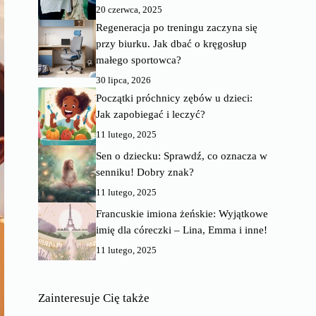
20 czerwca, 2025
Regeneracja po treningu zaczyna się
przy biurku. Jak dbać o kręgosłup
małego sportowca?
30 lipca, 2026
Początki próchnicy zębów u dzieci:
Jak zapobiegać i leczyć?
11 lutego, 2025
Sen o dziecku: Sprawdź, co oznacza w
senniku! Dobry znak?
11 lutego, 2025
Francuskie imiona żeńskie: Wyjątkowe
imię dla córeczki – Lina, Emma i inne!
11 lutego, 2025
Zainteresuje Cię także