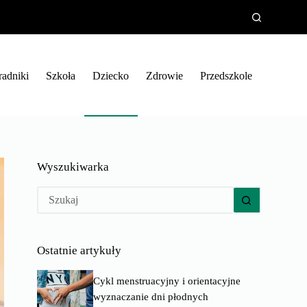
radniki
Szkoła
Dziecko
Zdrowie
Przedszkole
Wyszukiwarka
Brak
wyników
Ostatnie artykuły
Cykl menstruacyjny i orientacyjne
wyznaczanie dni płodnych