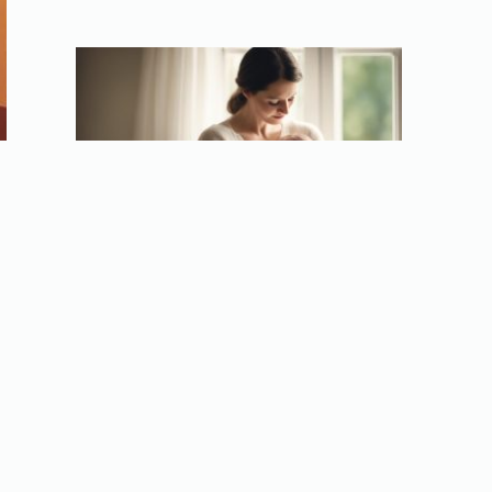
Noworodek do kiedy nim będzie? Rozwój w
pierwszych miesiącach życia!