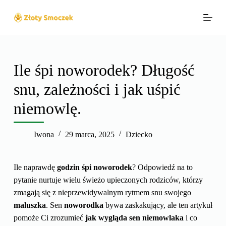
P
r
z
e
j
Ile śpi noworodek? Długość
d
snu, zależności i jak uśpić
ź
d
niemowlę.
o
t
Iwona
29 marca, 2025
Dziecko
r
e
ś
Ile naprawdę
godzin śpi noworodek
? Odpowiedź na to
c
pytanie nurtuje wielu świeżo upieczonych rodziców, którzy
i
zmagają się z nieprzewidywalnym rytmem snu swojego
maluszka
. Sen
noworodka
bywa zaskakujący, ale ten artykuł
pomoże Ci zrozumieć
jak wygląda sen niemowlaka
i co