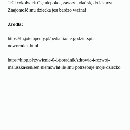
Jeśli cokolwiek Cię niepokoi, zawsze udać się do lekarza.
Cenimy prywatność użytkowników
Znajomość snu dziecka jest bardzo ważna!
Używamy plików cookie, aby poprawić jakość przeglądania,
Źródła:
wyświetlać reklamy lub treści dostosowane do indywidualnych
potrzeb użytkowników oraz analizować ruch na stronie. Kliknięcie
https://fizjoterapeuty.pl/pediatria/ile-godzin-spi-
przycisku „Akceptuj wszystkie” oznacza zgodę na wykorzystywanie
noworodek.html
przez nas plików cookie.
https://hipp.pl/zywienie-0-1/poradnik/zdrowie-i-rozwoj-
Dostosuj
Odrzucać
Akceptuj wszystko
maluszka/sen/sen-niemowlat-ile-snu-potrzebuje-moje-dziecko
https://panikolysanka.pl/sen-dziecka/ile-snu-potrzebuje-
dziecko/
https://szumisie.pl/blog/ile-spi-noworodek/
https://www.babys-zone.com/blog/artykul/jak-wyglada-sen-
niemowlaka-ile-spi-noworodek-oraz-jak-dbac-o-zdrowy-sen-