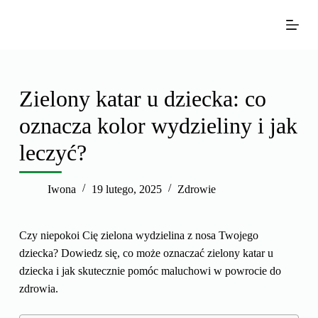
P
r
z
e
j
Zielony katar u dziecka: co
d
oznacza kolor wydzieliny i jak
ź
d
leczyć?
o
t
Iwona
19 lutego, 2025
Zdrowie
r
e
ś
Czy niepokoi Cię zielona wydzielina z nosa Twojego
c
dziecka? Dowiedz się, co może oznaczać zielony katar u
i
dziecka i jak skutecznie pomóc maluchowi w powrocie do
zdrowia.