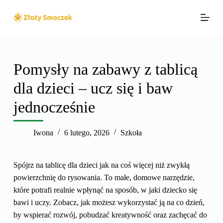
P
r
z
e
j
Pomysły na zabawy z tablicą
d
dla dzieci – ucz się i baw
ź
d
jednocześnie
o
t
Iwona
6 lutego, 2026
Szkoła
r
e
ś
Spójrz na tablicę dla dzieci jak na coś więcej niż zwykłą
c
powierzchnię do rysowania. To małe, domowe narzędzie,
i
które potrafi realnie wpłynąć na sposób, w jaki dziecko się
bawi i uczy. Zobacz, jak możesz wykorzystać ją na co dzień,
by wspierać rozwój, pobudzać kreatywność oraz zachęcać do