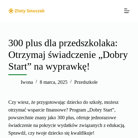
P
r
z
e
j
300 plus dla przedszkolaka:
d
Otrzymaj świadczenie „Dobry
ź
d
Start” na wyprawkę!
o
t
Iwona
8 marca, 2025
Przedszkole
r
e
ś
Czy wiesz, że przygotowując dziecko do szkoły, możesz
c
otrzymać wsparcie finansowe? Program „Dobry Start”,
i
powszechnie znany jako 300 plus, oferuje jednorazowe
świadczenie na pokrycie wydatków związanych z edukacją.
Sprawdź, czy twoje dziecko się kwalifikuje!