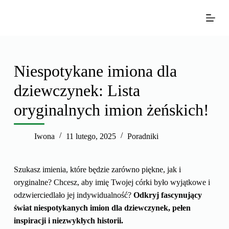
P
r
z
e
j
Niespotykane imiona dla
d
dziewczynek: Lista
ź
d
oryginalnych imion żeńskich!
o
t
Iwona
11 lutego, 2025
Poradniki
r
e
ś
Szukasz imienia, które będzie zarówno piękne, jak i
c
oryginalne? Chcesz, aby imię Twojej córki było wyjątkowe i
i
odzwierciedlało jej indywidualność?
Odkryj fascynujący
świat niespotykanych imion dla dziewczynek, pełen
inspiracji i niezwykłych historii.