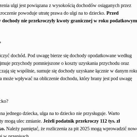
zenia ulgi jest powiązana z wysokością dochodów osiąganych przez
kroczenie powoduje utratę prawa do ulgi na to dziecko.
Przed
czy dochody nie przekroczyły kwoty granicznej w roku podatkowym
?
bliczyć dochód. Pod uwagę bierze się dochody opodatkowane według
bejmuje przychody pomniejszone o koszty uzyskania przychodu oraz
iczają się wspólnie, sumuje się dochody uzyskane łącznie w danym rok
 może wpływać na obliczenie dochodu, który brany jest pod uwagę
ecko?
na jednego dziecka, ulga na to dziecko nie przysługuje. Warto
ty mogą ulec zmianie.
Jeżeli podatnik przekroczy 112 tys. zł
ko.
Należy pamiętać, że rozliczenia za pit 2025 mogą wprowadzić now
i w przepisach.