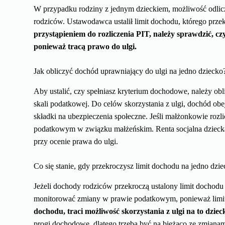
W przypadku rodziny z jednym dzieckiem, możliwość odlic
rodziców. Ustawodawca ustalił limit dochodu, którego prze
przystąpieniem do rozliczenia PIT, należy sprawdzić, 
ponieważ tracą prawo do ulgi.
Jak obliczyć dochód uprawniający do ulgi na jedno dziecko
Aby ustalić, czy spełniasz kryterium dochodowe, należy o
skali podatkowej. Do celów skorzystania z ulgi, dochód o
składki na ubezpieczenia społeczne. Jeśli małżonkowie rozl
podatkowym w związku małżeńskim. Renta socjalna dziecka
przy ocenie prawa do ulgi.
Co się stanie, gdy przekroczysz limit dochodu na jedno dzi
Jeżeli dochody rodziców przekroczą ustalony limit dochodu 
monitorować zmiany w prawie podatkowym, ponieważ limi
dochodu, traci możliwość skorzystania z ulgi na to dziec
progi dochodowe, dlatego trzeba być na bieżąco ze zmianam