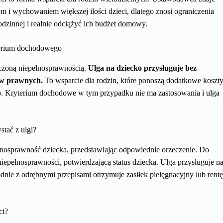
 i wychowaniem większej ilości dzieci, dlatego znosi ograniczenia
dzinnej i realnie odciążyć ich budżet domowy.
yterium dochodowego
czoną niepełnosprawnością.
Ulga na dziecko przysługuje bez
ów prawnych.
To wsparcie dla rodzin, które ponoszą dodatkowe koszt
ego. Kryterium dochodowe w tym przypadku nie ma zastosowania i ulga
tać z ulgi?
nosprawność dziecka, przedstawiając odpowiednie orzeczenie. Do
iepełnosprawności, potwierdzającą status dziecka. Ulga przysługuje n
godnie z odrębnymi przepisami otrzymuje zasiłek pielęgnacyjny lub rent
ci?