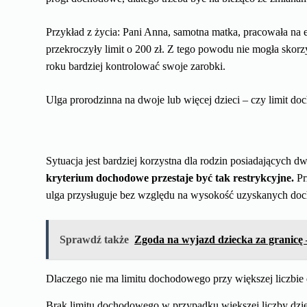
Przykład z życia: Pani Anna, samotna matka, pracowała na e
przekroczyły limit o 200 zł. Z tego powodu nie mogła skor
roku bardziej kontrolować swoje zarobki.
Ulga prorodzinna na dwoje lub więcej dzieci – czy limit d
Sytuacja jest bardziej korzystna dla rodzin posiadających d
kryterium dochodowe przestaje być tak restrykcyjne.
Pr
ulga przysługuje bez względu na wysokość uzyskanych do
Sprawdź także
Zgoda na wyjazd dziecka za granicę
Dlaczego nie ma limitu dochodowego przy większej liczbie 
Brak limitu dochodowego w przypadku większej liczby dzie