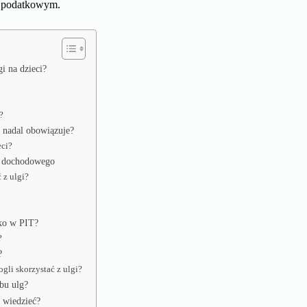
u podatkowym.
i na dzieci?
?
u nadal obowiązuje?
eci?
um dochodowego
 z ulgi?
cko w PIT?
?
?
gli skorzystać z ulgi?
bu ulg?
 wiedzieć?