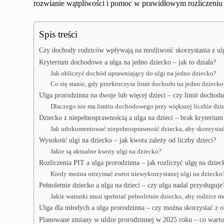
rozwianie wątpliwości i pomoc w prawidłowym rozliczeni
Spis treści
Czy dochody rodziców wpływają na możliwość skorzystania z ulg
Kryterium dochodowe a ulga na jedno dziecko – jak to działa?
Jak obliczyć dochód uprawniający do ulgi na jedno dziecko?
Co się stanie, gdy przekroczysz limit dochodu na jedno dziecko
Ulga prorodzinna na dwoje lub więcej dzieci – czy limit dochod
Dlaczego nie ma limitu dochodowego przy większej liczbie dzi
Dziecko z niepełnosprawnością a ulga na dzieci – brak kryteri
Jak udokumentować niepełnosprawność dziecka, aby skorzystać
Wysokość ulgi na dziecko – jak kwota zależy od liczby dzieci?
Jakie są aktualne kwoty ulgi na dziecko?
Rozliczenia PIT a ulga prorodzinna – jak rozliczyć ulgę na dzie
Kiedy można otrzymać zwrot niewykorzystanej ulgi na dziecko
Pełnoletnie dziecko a ulga na dzieci – czy ulga nadal przysługuje
Jakie warunki musi spełniać pełnoletnie dziecko, aby rodzice mo
Ulga dla młodych a ulga prorodzinna – czy można skorzystać z o
Planowane zmiany w uldze prorodzinnej w 2025 roku – co warto