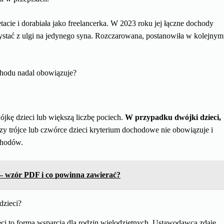
tacie i dorabiała jako freelancerka. W 2023 roku jej łączne dochody
zystać z ulgi na jedynego syna. Rozczarowana, postanowiła w kolejnym
ochodu nadal obowiązuje?
wójkę dzieci lub większą liczbę pociech.
W przypadku dwójki dzieci,
zy trójce lub czwórce dzieci kryterium dochodowe nie obowiązuje i
chodów.
 – wzór PDF i co powinna zawierać?
dzieci?
ci to forma wsparcia dla rodzin wielodzietnych. Ustawodawca zdaje