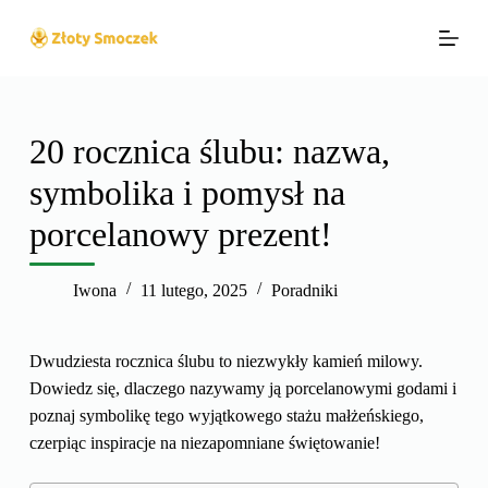
P
r
z
e
j
20 rocznica ślubu: nazwa,
d
symbolika i pomysł na
ź
d
porcelanowy prezent!
o
t
Iwona
11 lutego, 2025
Poradniki
r
e
ś
Dwudziesta rocznica ślubu to niezwykły kamień milowy.
c
Dowiedz się, dlaczego nazywamy ją porcelanowymi godami i
i
poznaj symbolikę tego wyjątkowego stażu małżeńskiego,
czerpiąc inspiracje na niezapomniane świętowanie!