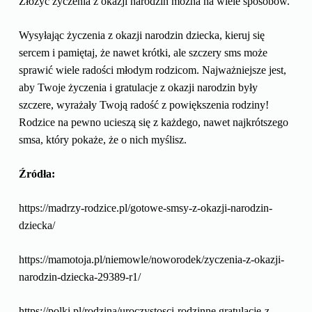
Złożyć życzenia z okazji narodzin można na wiele sposobów.
Wysyłając życzenia z okazji narodzin dziecka, kieruj się
sercem i pamiętaj, że nawet krótki, ale szczery sms może
sprawić wiele radości młodym rodzicom. Najważniejsze jest,
aby Twoje życzenia i gratulacje z okazji narodzin były
szczere, wyrażały Twoją radość z powiększenia rodziny!
Rodzice na pewno ucieszą się z każdego, nawet najkrótszego
smsa, który pokaże, że o nich myślisz.
Źródła:
https://madrzy-rodzice.pl/gotowe-smsy-z-okazji-narodzin-
dziecka/
https://mamotoja.pl/niemowle/noworodek/zyczenia-z-okazji-
narodzin-dziecka-29389-r1/
https://polki.pl/rodzina/uroczystosci-rodzinne,gratulacje-z-