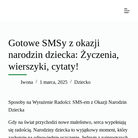
P
r
z
e
j
Gotowe SMSy z okazji
d
narodzin dziecka: Życzenia,
ź
d
wierszyki, cytaty!
o
t
Iwona
1 marca, 2025
Dziecko
r
e
ś
Sposoby na Wyrażenie Radości: SMS-em z Okazji Narodzin
c
Dziecka
i
Gdy na świat przychodzi nowe maleństwo, serca wypełniają
się radością. Narodziny dziecka to wyjątkowy moment, który
zasługuje na odpowiednie uczczenie. Jednym z najprostszych