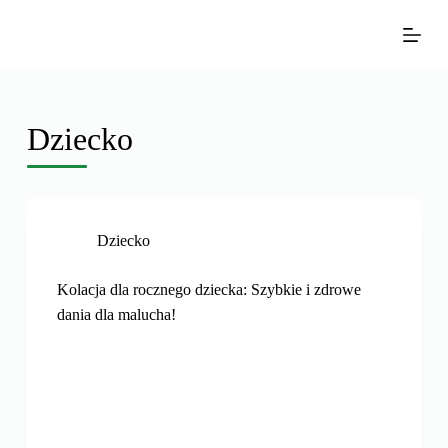
P
r
z
e
j
Dziecko
d
ź
d
o
Dziecko
t
r
Kolacja dla rocznego dziecka: Szybkie i zdrowe
e
dania dla malucha!
ś
c
i